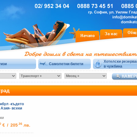
Хотелски резерва
уизи
Самолетни билети
в чужбина
град
нбул -където
 Азия- всеки
вки
0
.36
€
/
205
лв.