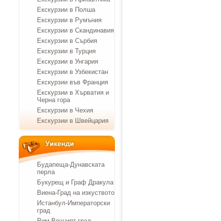
Екскурзии в Полша
Екскурзии в Румъния
Екскурзии в Скандинавия
Екскурзии в Сърбия
Екскурзии в Турция
Екскурзии в Унгария
Екскурзии в Узбекистан
Екскурзии във Франция
Екскурзии в Хърватия и
Черна гора
Екскурзии в Чехия
Екскурзии в Швейцария
Будапеща-Дунавската
перла
Букурещ и Граф Дракула
Виена-Град на изкуството
Истанбул-Императорски
град
Рим-Вечният град