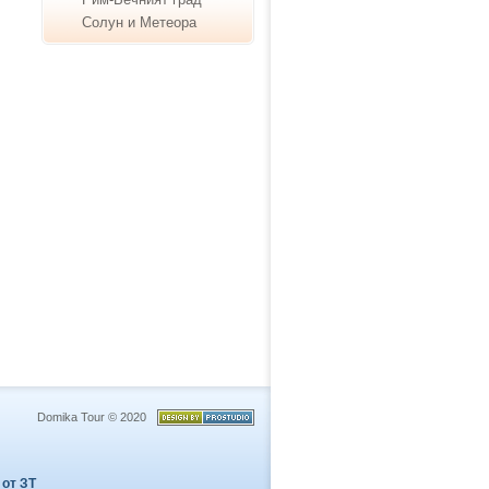
Солун и Метеора
Domika Tour © 2020
 от ЗТ