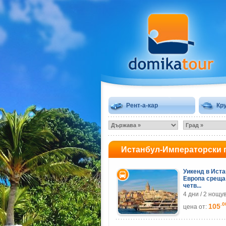
Рент-а-кар
Кр
Истанбул-Императорски 
Уикенд в Иста
Европа среща
четв...
4 дни / 2 нощу
.0
105
цена от: