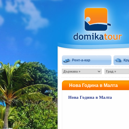
Рент-а-кар
Кр
Нова Година в Малта
Нова Година в Малта