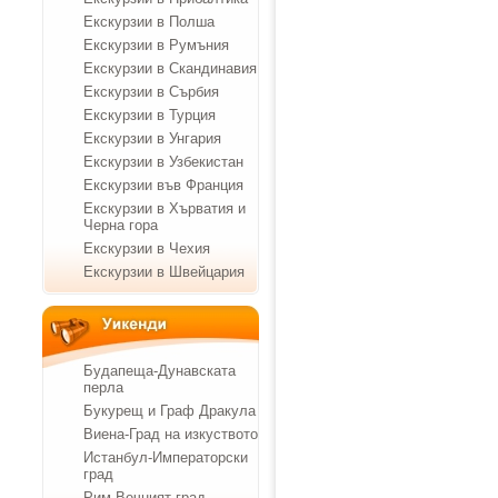
Екскурзии в Полша
Екскурзии в Румъния
Екскурзии в Скандинавия
Екскурзии в Сърбия
Екскурзии в Турция
Екскурзии в Унгария
Екскурзии в Узбекистан
Екскурзии във Франция
Екскурзии в Хърватия и
Черна гора
Екскурзии в Чехия
Екскурзии в Швейцария
Будапеща-Дунавската
перла
Букурещ и Граф Дракула
Виена-Град на изкуството
Истанбул-Императорски
град
Рим-Вечният град