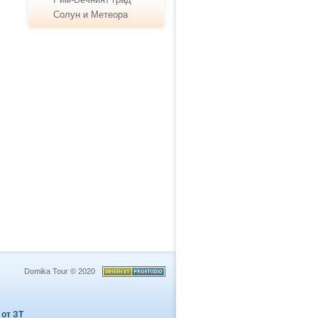
Солун и Метеора
Domika Tour © 2020
 от ЗТ