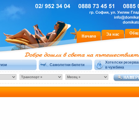
Хотелски резерва
уизи
Самолетни билети
в чужбина