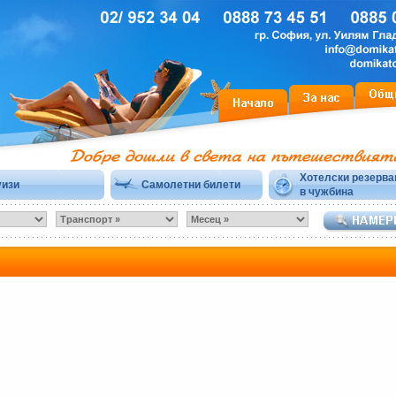
Хотелски резерва
уизи
Самолетни билети
в чужбина