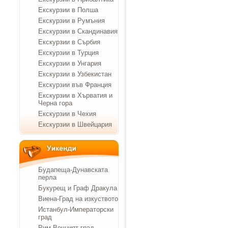
Екскурзии в Полша
Екскурзии в Румъния
Екскурзии в Скандинавия
Екскурзии в Сърбия
Екскурзии в Турция
Екскурзии в Унгария
Екскурзии в Узбекистан
Екскурзии във Франция
Екскурзии в Хърватия и
Черна гора
Екскурзии в Чехия
Екскурзии в Швейцария
Будапеща-Дунавската
перла
Букурещ и Граф Дракула
Виена-Град на изкуството
Истанбул-Императорски
град
Рим-Вечният град