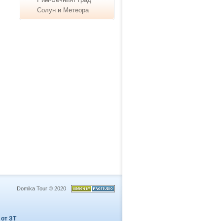
Солун и Метеора
Domika Tour © 2020
 от ЗТ