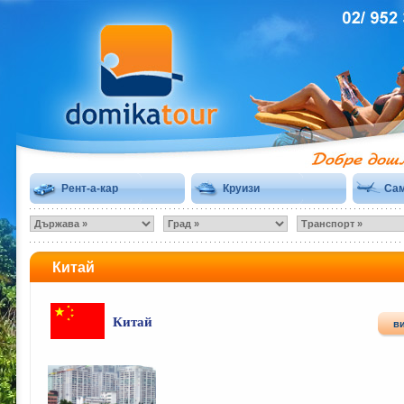
Рент-а-кар
Круизи
Сам
Китай
Китай
в