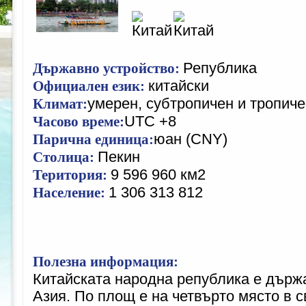
Република
Държавно устройство:
китайски
Официален език:
умерен, субтропичен и тропич
Климат:
UTC +8
Часово време:
юан (CNY)
Парична единица:
Пекин
Столица:
9 596 960 км2
Територия:
1 306 313 812
Население:
Полезна информация:
Китайската народна република е държ
Азия. По площ е на четвърто място в с