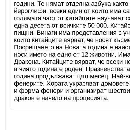
години. Те нямат отделна азбука както 
йероглифи, всеки един от които има с
голямата част от китайците научават 
една десета от всичките 50 000. Китай
пищни. Винаги има представления с уч
които китайците вярват, че носят късм
Посрещането на Новата година е наист
носи името на едно от 12 животни. Има
Дракона. Китайците вярват, че всеки н
в чиято година е роден. Празненстват
година продължават цял месец. Най-в
фенерите. Хората украсяват домовете 
и форма фенери и организират шестви
дракон е начело на процесията.