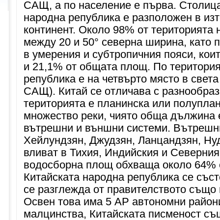
САЩ, а по население е първа. Столица
народна република е разположен в изт
континент. Около 98% от територията 
между 20 и 50° северна ширина, като 
в умерения и субтропичния пояси, кои
и 21,1% от общата площ. По територи
република е на четвърто място в света
САЩ). Китай се отличава с разнообраз
територията е планинска или полуплан
множество реки, чиято обща дължина е
вътрешни и външни системи. Вътрешни
Хейлундзян, Джудзян, Ланцандзян, Нуд
вливат в Тихия, Индийския и Северния
водосборна площ обхваща около 64% о
Китайската народна република се съст
се разглежда от правителството също 
Освен това има 5 АР автономни райони
малцинства, Китайската писменост съ