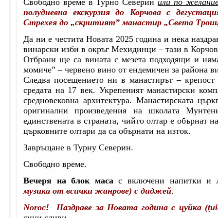
Свободно време
в Турно Северин
или по желани
полудневна екскурзия до Корчова с дегустац
Стрехея до „скритият” манастир „Света Трои
Да ни е честита Новата 2025 година и нека наздра
винарски изби в окръг Мехидинци – тази в Корчов
Отбрани ще са вината с мезета подходящи и няма
момиче” – червено вино от ендемичен за района в
Следва посещението ни в манастирът – крепост 
средата на 17 век. Укрепеният манастирски ком
средновековна архитектура. Манастирската църк
оригинални произведения на школата Мунте
единствената в страната, чийто олтар е обърнат н
църковните олтари да са обърнати на изток.
Завръщане в Турну Северин.
Свободно време.
Вечеря
на блок маса
с включени напитки и
музика от всички жанрове) с диджей
.
Noroc! Наздраве за Новата година с цуйка (ţu
сини сливи.