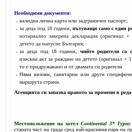
Необходими документи:
валидна лична карта или задграничен паспорт;
за деца под 18 години
,
пътуващи само с един р
нотариално заверена декларация (оригинал + 
детето да напусне България;
за деца под 18 години,
чийто родители са 
изисква акт за раждане на детето (оригинал + 1
то е придружавано и от двамата си родители
Няма визови, санитарни или други специфичн
маршрута страни.
Агенцията си запазва правото за промени в реда
Местоположение на хотел
Continental 3* Турну
старата част на града сред най-красивия парк на г