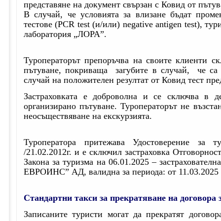
представяне на документ свързан с Ковид от пъту
В случай, че условията за влизане бъдат проме
тестове (PCR test (и/или) negative antigen test), т
лаборатория „ЛОРА”.
Туроператорът препоръчва на своите клиенти ск
пътуване, покриваща загубите в случай, че са 
случай на положителен резултат от Ковид тест пре
Застраховката е доброволна и се сключва в д
организирано пътуване. Туроператорът не възста
неосъществяване на екскурзиятa.
Туроператора притежава Удостоверение за 
/21.02.2012г. и е сключил застраховка Отговорност
Закона за туризма на 06.01.2025 – застраховате
ЕВРОИНС” АД, валидна за периода: от 11.03.2025 
Стандартни такси за прекратяване на договора 
Записаните туристи могат да прекратят договор