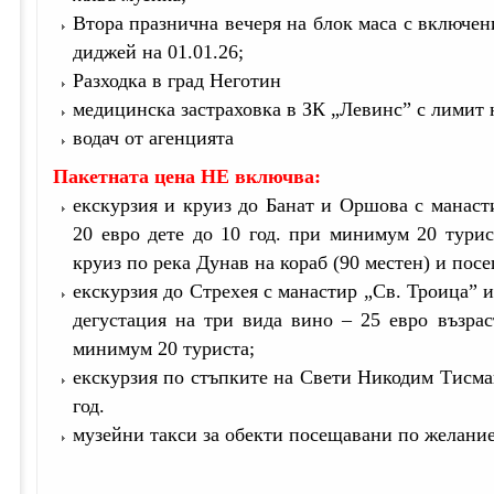
Втора празнична вечеря на блок маса с включе
диджей на 01.01.26;
Разходка в град Неготин
медицинска застраховка в ЗК „Левинс” с лимит 
водач от агенцията
Пакетната цена НЕ включва:
екскурзия и круиз до Банат и Оршова с манаст
20 евро дете до 10 год. при минимум 20 тури
круиз по река Дунав на кораб (90 местен) и пос
екскурзия до Стрехея с манастир „Св. Троица” 
дегустация на три вида вино – 25 евро възрас
минимум 20 туриста;
екскурзия по стъпките на Свети Никодим Тисман
год.
музейни такси за обекти посещавани по желан