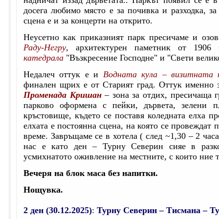
досега любимо място е за почивка и разходка, з
сцена е и за концерти на открито.
Неусетно как приказният парк пресичаме и озов
Раду-Негру
, архитектурен паметник от 1906 
катедрала
"Възкресение Господне" и "Свети велик
Недалеч оттук е и
Водната кула – визитната 
финален щрих е от Старият град. Оттук именно 
Променада Кришан
– зона за отдих, пресичаща г
парково оформена с пейки, дървета, зелени 
кръстовище, където се поставя коледната елха п
елхата е постоянна сцена, на която се провеждат 
време. Завръщаме се в хотела ( след ~1,30 – 2 часа
нас е като ден – Турну Северин сияе в разк
усмихнатото оживление на местните, с които ние
Вечеря на блок маса без напитки.
Нощувка.
2 ден (30.12.2025)
:
Турну Северин – Тисмана – Ту