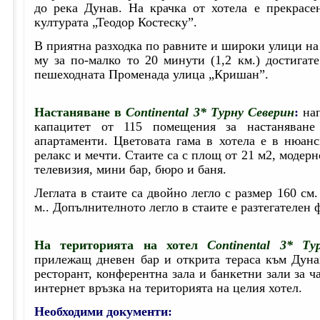
до река Дунав. На крачка от хотела е прекрас
културата „Теодор Костеску”.
В приятна разходка по равните и широки улици на
му за по-малко то 20 минути (1,2 км.) достигат
пешеходната Променада улица „Кришан”.
Настаняване в
Continental 3* Турну Северин
:
нап
капацитет от 115 помещения за настаняване
апартаменти. Цветовата гама в хотела е в нюан
релакс и мечти. Стаите са с площ от 21 м2, модерн
телевизия, мини бар, бюро и баня.
Леглата в стаите са двойно легло с размер 160 см
м.. Допълнителното легло в стаите е разтегателен 
На територията на хотел
Continental 3* Ту
прилежащ дневен бар и открита тераса към Дуна
ресторант, конферентна зала и банкетни зали за ч
интернет връзка на територията на целия хотел.
Необходими документи: