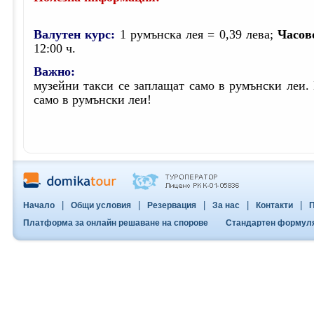
Валутен курс:
1 румънска лея = 0,39 лева;
Часов
12:00 ч.
Важно:
музейни такси се заплащат само в румънски леи.
само в румънски леи!
|
|
|
|
|
Начало
Общи условия
Резервация
За нас
Контакти
П
Платформа за онлайн решаване на спорове
Стандартен формуляр