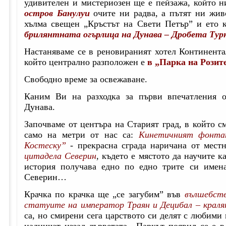
удивителен и мистериозен ще е пейзажа, който
остров Банулуи
очите ни радва, а пътят ни жив
хълма свещен „Кръстът на Свети Петър” и ето к
брилянтната огърлица на Дунава – Дробета Тур
Настаняваме се в реновираният хотел Континента
който централно разположен е
в „Парка на Розит
Свободно време за освежаване.
Каним Ви на разходка за първи впечатления о
Дунава.
Започваме от центъра на Старият град, в който с
само на метри от нас са:
Кинетичният фонтан
Костеску”
- прекрасна сграда наричана от мест
цитадела Северин
, където е мястото да научите к
история получава едно по едно трите си имена
Северин…
Крачка по крачка ще „се загубим” във
вълшебст
статуите
на
император
Траян и Децибал – крал
са, но смирени сега царството си делят с любими
надничат иззад дърветата.. Паркът появил се е в 