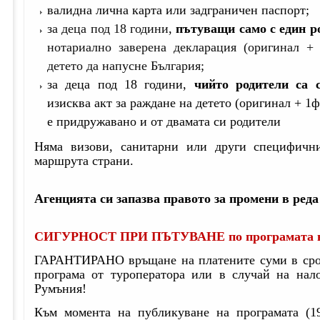
валидна лична карта или задграничен паспорт;
за деца под 18 години
,
пътуващи само с един р
нотариално заверена декларация (оригинал + 
детето да напусне България;
за деца под 18 години,
чийто родители са 
изисква акт за раждане на детето (оригинал + 1ф
е придружавано и от двамата си родители
Няма визови, санитарни или други специфичн
маршрута страни.
Агенцията си запазва правото за промени в реда
СИГУРНОСТ ПРИ ПЪТУВАНЕ по програмата в
ГАРАНТИРАНО връщане на платените суми в срок
програма от туроператора или в случай на нал
Румъния!
Към момента на публикуване на програмата (19