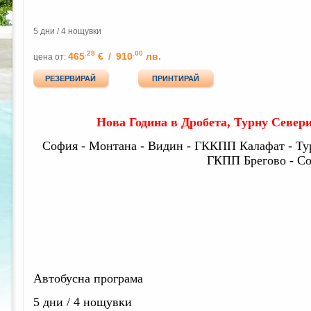
5 дни / 4 нощувки
.28
.00
465
€
/
910
лв.
цена от:
РЕЗЕРВИРАЙ
ПРИНТИРАЙ
Нова Година в Дробета
,
Турну Северин
София - Монтана - Видин - ГККПП Калафат - Тур
ГКПП Брегово - С
Автобу
сна програма
5 дни / 4 нощувки