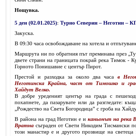
Нощувка.
5 ден (02.01.2025)
:
Турно Северин – Неготин – К
Закуска.
В 09:30 часа освобождаване на хотела и отпътуване
Маршрута ни по обратния път преминава през „Ту
двете страни на границата покрай река Тимок - Ку
Горното Понишавие с център Пирот.
Престой и разходка за около два часа
в Него
Неготинска Крайна, част от Тимошко и град
Хайдут Велко.
В добре уреденият център на града с пешехо
похапнете, да пазарувате или да разгледате: къ
„Рождество на Света Богородица” с гроба на Хайду
В района на град Неготин е и
каньонът на река
Вратна
съграден от Свети Никодим Тисмански по
този манастир е и другото прозвище на светеца