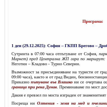
Програма:
1 ден (29.12.2025)
:
София – ГКПП Брегово – Дро
Сутринта в 07:00 часа отпътуване от София,
пар
Маркет) пред Централна ЖП гара по маршрут
Неготин – Кладово - Турно Северин.
Възможност за присъединяване на туристи от гр
09:00 часа), както и от град Видин, бензиностанц
Приказно
пътуване във Влашко
ни се очертава о
граница при река Дунав
. Преминаваме по мост до
Дакия е превзел по моста изграден от знаменития
Посреща ни
Олтения - земя на мед и пчелини