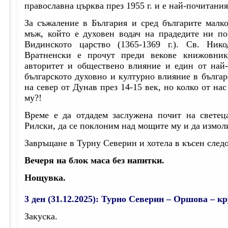
православна църква през 1955 г. и е най-почитани
За съжаление в България и сред българите малко
мъж, който е духовен водач на прадедите ни по
Видинското царство (1365-1369 г.). Св. Ни
Вратненски е прочут преди векове книжовник
авторитет и обществено влияние и един от най-
българското духовно и културно влияние в българ
на север от Дунав през 14-15 век, но колко от на
му?!
Време е да отдадем заслужена почит на светец
Рилски, да се поклоним над мощите му и да измол
Завръщане в Турну Северин и хотела в късен следо
Вечеря на блок маса без напитки.
Нощувка.
3 ден (31.12.2025):
Турно Северин – Оршова – кр
Закуска.