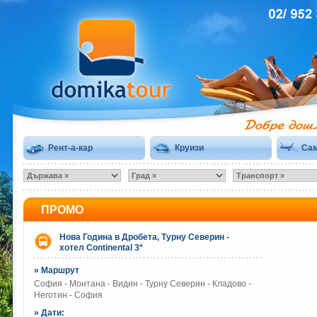
Рент-а-кар
Круизи
Сам
ПРОМО
Нова Година в Дробета, Турну Северин -
хотел Continental 3*
» Маршрут
София - Монтана - Видин - Турну Северин - Кладово -
Неготин - София
» Дати: