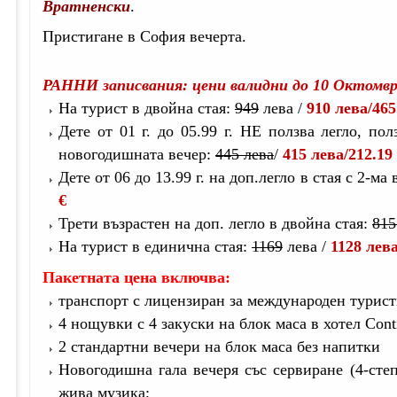
Вратненски
.
Пристигане в София вечерта.
РАННИ записвания: цени валидни до 10 Октомвр
На турист в двойна стая:
949
лева /
910 лева
/465
Дете от 01 г. до 05.99 г. НЕ ползва легло, пол
новогодишната вечер:
445 лева
/
415 лева
/212.19
Дете от 06 до 13.99 г. на доп.легло в стая с 2-ма
€
Трети възрастен на доп. легло в двойна стая:
815
На турист в единична стая:
1169
лева /
1128 лев
Пакетната цена включва:
транспорт с лицензиран за международен турист
4 нощувки с 4 закуски на блок маса в хотел Conti
2 стандартни вечери на блок маса без напитки
Новогодишна гала вечеря със сервиране (4-ст
жива музика;