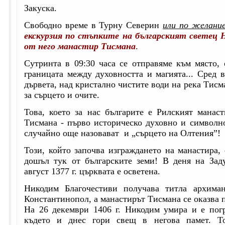
Закуска.
Свободно време в Турну Северин
или по желани
екскурзия по стъпките на българският светец 
от него манастир Тисмана
.
Сутринта в 09:30 часа се отправяме към място, 
границата между духовността и магията... Сред 
дървета, над кристално чистите води на река Тисм
за сърцето и очите.
Това, което за нас българите е Рилският манас
Тисмана - първо историческо духовно и символно
случайно още назовават и „сърцето на Олтения”!
Този, който започва изграждането на манастира,
дошъл тук от българските земи! В деня на Зад
август 1377 г. църквата е осветена.
Никодим Благочестиви получава титла архима
Константинопол, а манастирът Тисмана се оказва 
На 26 декември 1406 г. Никодим умира и е погр
където и днес гори свещ в негова памет. Т