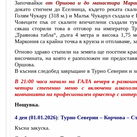
Започвайки
от Оршова и до манастира Мара
докато стигнем до Еселница, където реката скал
Голям Чукару (318 м.) и Малък Чукарул създала е 
Човеците пък от скалите впечатлени създали ту
сякаш сторили това в отговор на император Тр
„Траянова табла“, дълга 4 метра и висока 1,75 
Маркония са крайна точка в круиза и отплаваме, з
Отново здраво стъпили на земята ще посетим кра
височината, на която е разположен ни предостав
Оршова.
В късния следобед завръщане в Турно Северин и х
В 21:00 часа начало на ГАЛА вечеря в разкошн
четири степенно меню с включени алкохол
компанията на професионален оркестър с инте
Нощувка.
4 ден (01.01.2026)
:
Турно Северин – Корчова – Ст
Късна закуска.