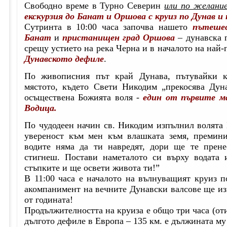
Свободно време в Турно Северин
или по желани
екскурзия до Банат и Оршова с круиз по Дунав и
Сутринта в 10:00 часа започва нашето
пътешес
Банат
и
пристанищен град Оршова
– дунавска п
срещу устието на река Черна и в началото на най
Дунавското дефиле
.
По живописния път край Дунава, пътувайки 
мястото, където Свети Никодим „прекосява Дун
осъществена Божията воля -
един от първите м
Водица.
По чудодеен начин св. Никодим изпълнил волята 
увереност към мен към влашката земя, премини
водите няма да ти навредят, дори ще те прене
стигнеш. Постави наметалото си върху водата
стъпките и ще освети живота ти!”
В 11:00 часа е началото на вълнуващият круиз п
акомпанимент на вечните Дунавски валсове ще и
от годината!
Продължителността на круиза е общо три часа (оти
дългото дефиле в Европа – 135 км. е дължината му