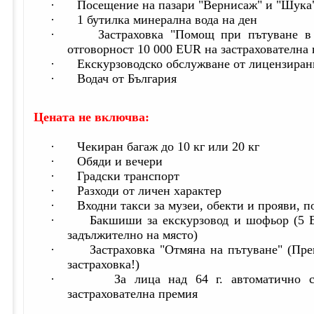
·
Посещение на пазари "Вернисаж" и "Шука"
·
1 бутилка минерална вода на ден
·
Застраховка "Помощ при пътуване в
отговорност 10 000 EUR на застрахователна
·
Екскурзоводско обслужване от лицензиран
·
Водач от България
Цената не включва:
·
Чекиран багаж до 10 кг или 20 кг
·
Обяди и вечери
·
Градски транспорт
·
Разходи от личен характер
·
Входни такси за музеи, обекти и прояви, 
·
Бакшиши за екскурзовод и шофьор (5 E
задължително на място)
·
Застраховка "Отмяна на пътуване" (Пр
застраховка!)
·
За лица над 64 г. автоматично 
застрахователна премия