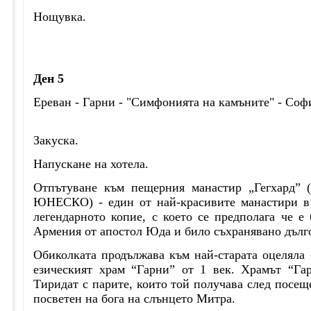
Нощувка.
Ден 5
Ереван - Гарни - "Симфонията на камъните" - Соф
Закуска.
Напускане на хотела.
Отпътуване към пещерния манастир „Гегхард” (
ЮНЕСКО) - един от най-красивите манастири в 
легендарното копие, с което се предполага че е
Армения от апостол Юда и било съхранявано дълг
Обиколката продължава към най-старата оцеляла 
езическият храм “Гарни” от 1 век. Храмът “Га
Тиридат с парите, които той получава след посе
посветен на бога на слънцето Митра.