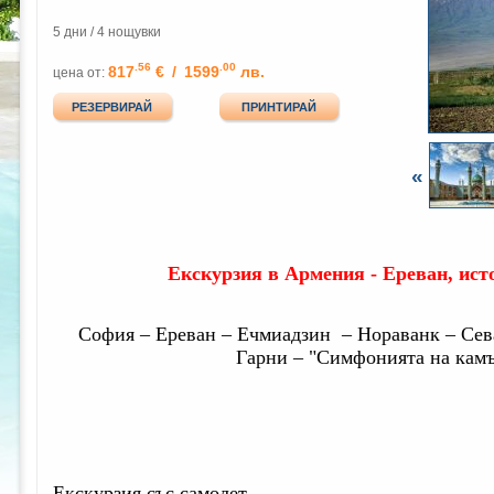
5 дни / 4 нощувки
.56
.00
817
€
/
1599
лв.
цена от:
РЕЗЕРВИРАЙ
ПРИНТИРАЙ
«
Екскурзия в Армения - Ереван, ист
София – Ереван – Ечмиадзин
– Нораванк – Се
Гарни – "Симфонията на кам
Екскурзия със самолет