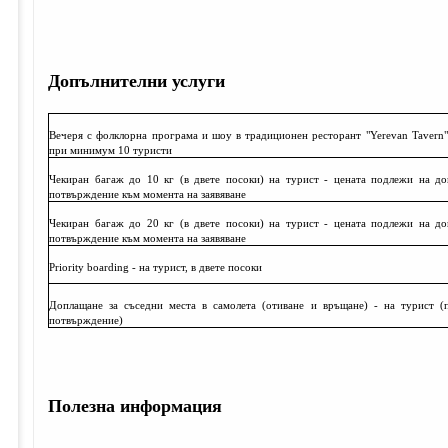
Допълнителни услуги
Вечеря с фолклорна програма и шоу в традиционен ресторант "Yerevan Tavern"
при минимум 10 туристи
Чекиран багаж до 10 кг (в двете посоки) на турист - цената подлежи на до
потвърждение към момента на заявяване
Чекиран багаж до 20 кг (в двете посоки) на турист - цената подлежи на до
потвърждение към момента на заявяване
Priority boarding - на турист, в двете посоки
Доплащане за съседни места в самолета (отиване и връщане) - на турист (
потвърждение)
Полезна информация