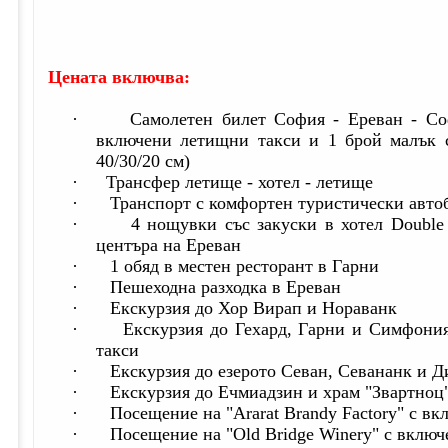
Цената включва:
·
Самолетен билет София - Ереван - Со
включени летищни такси и 1 брой малък с
40/30/20 см)
·
Трансфер летище - хотел - летище
·
Транспорт с комфортен туристически авто
·
4 нощувки със закуски в хотел Double 
центъра на Ереван
·
1 обяд в местен ресторант в Гарни
·
Пешеходна разходка в Ереван
·
Екскурзия до Хор Вирап и Нораванк
·
Екскурзия до Гехард, Гарни и Симфони
такси
·
Екскурзия до езерото Севан, Севананк и 
·
Екскурзия до Ечмиадзин и храм "Звартноц
·
Посещение на "Ararat Brandy Factory" с вк
·
Посещение на "Old Bridge Winery" с включ