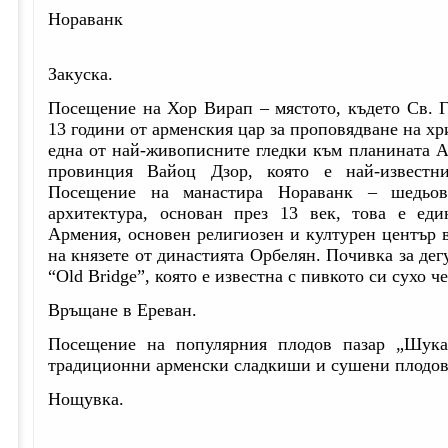
Нораванк
Закуска.
Посещение на Хор Вирап – мястото, където Св. Г
13 години от арменския цар за проповядване на хр
една от най-живописните гледки към планината А
провинция Вайоц Дзор, която е най-известн
Посещение на манастира Нораванк – шедьовъ
архитектура, основан през 13 век, това е еди
Армения, основен религиозен и културен център 
на князете от династията Орбелян. Почивка за дег
“Old Bridge”, която е известна с пивкото си сухо ч
Връщане в Ереван.
Посещение на популярния плодов пазар „Шука
традиционни арменски сладкиши и сушени плодов
Нощувка.