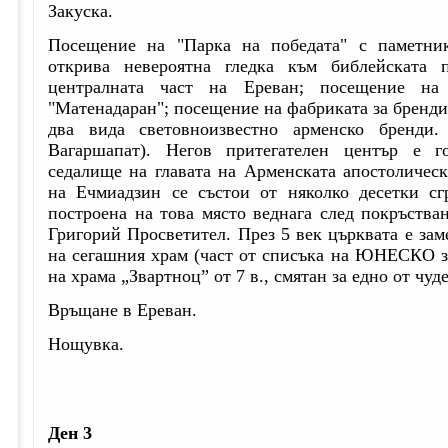
Закуска.
Посещение на "Парка на победата" с паметни
открива невероятна гледка към библейската
централната част на Ереван; посещение на
"Матенадаран"; посещение на фабриката за бренди
два вида световноизвестно арменско бренди
Вагаршапат). Негов притегателен център е г
седалище на главата на Арменската апостоличес
на Ечмиадзин се състои от няколко десетки сг
построена на това място веднага след покръства
Григорий Просветител. През 5 век църквата е заме
на сегашния храм (част от списъка на ЮНЕСКО з
на храма „Звартноц” от 7 в., смятан за едно от чуд
Връщане в Ереван.
Нощувка.
Ден 3